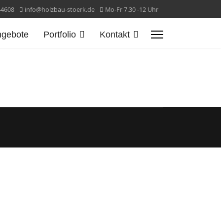
44608
info@holzbau-stoerk.de
Mo-Fr 7.30 -12 Uhr
ngebote
Portfolio
Kontakt