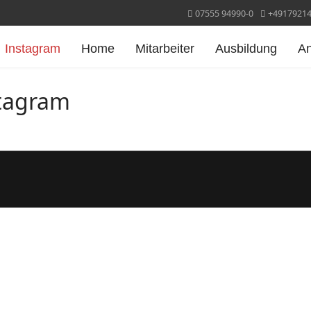
07555 94990-0
+4917921
Instagram
Home
Mitarbeiter
Ausbildung
A
stagram