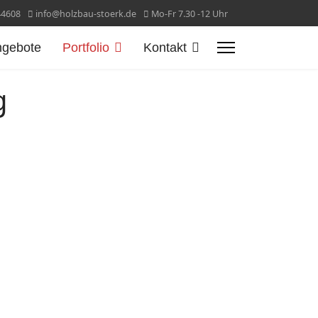
44608
info@holzbau-stoerk.de
Mo-Fr 7.30 -12 Uhr
ngebote
Portfolio
Kontakt
g