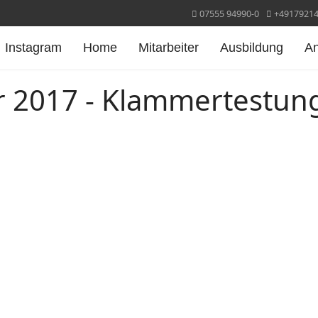
07555 94990-0
+4917921
Instagram
Home
Mitarbeiter
Ausbildung
A
hr 2017 - Klammertestun