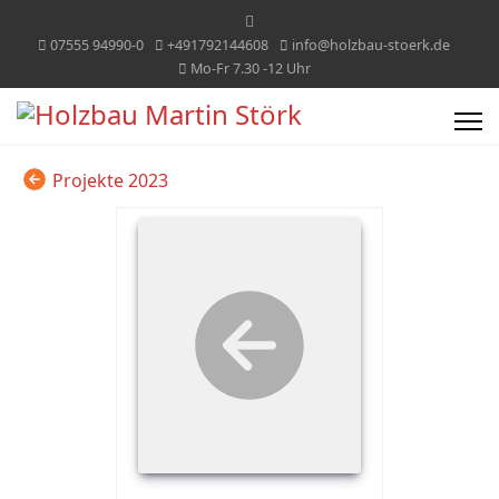
07555 94990-0
+491792144608
info@holzbau-stoerk.de
Mo-Fr 7.30 -12 Uhr
Projekte 2023